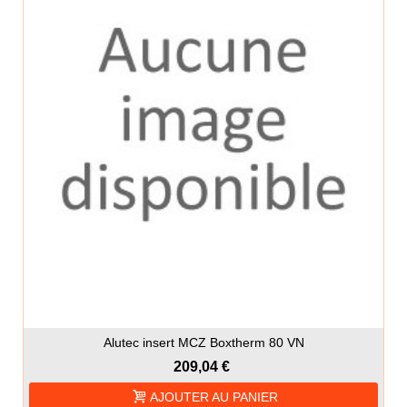
Alutec insert MCZ Boxtherm 80 VN
209,04 €
AJOUTER AU PANIER