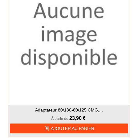
Adaptateur 80/130-80/125 CMG,...
23,90 €
À partir de
AJOUTER AU PANIER