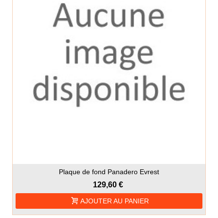
Plaque de fond Panadero Evrest
129,60 €
AJOUTER AU PANIER