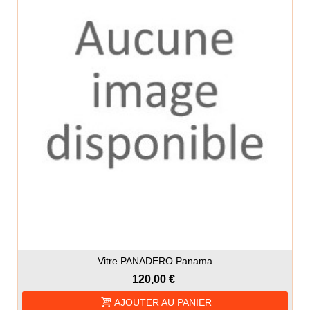
Vitre PANADERO Panama
120,00 €
AJOUTER AU PANIER