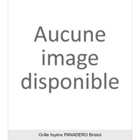
Grille foyère PANADERO Bristol