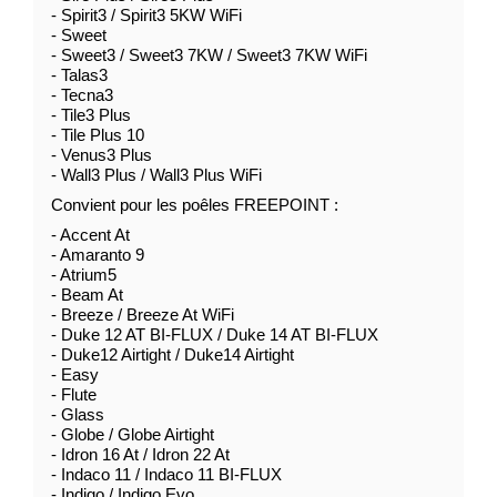
- Spirit3 / Spirit3 5KW WiFi
- Sweet
- Sweet3 / Sweet3 7KW / Sweet3 7KW WiFi
- Talas3
- Tecna3
- Tile3 Plus
- Tile Plus 10
- Venus3 Plus
- Wall3 Plus / Wall3 Plus WiFi
Convient pour les poêles FREEPOINT :
- Accent At
- Amaranto 9
- Atrium5
- Beam At
- Breeze / Breeze At WiFi
- Duke 12 AT BI-FLUX / Duke 14 AT BI-FLUX
- Duke12 Airtight / Duke14 Airtight
- Easy
- Flute
- Glass
- Globe / Globe Airtight
- Idron 16 At / Idron 22 At
- Indaco 11 / Indaco 11 BI-FLUX
- Indigo / Indigo Evo